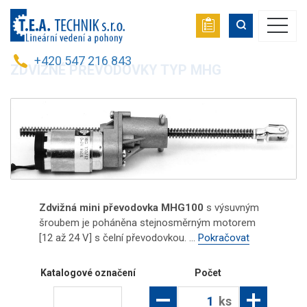
+420 547 216 843
ZDVIŽNÉ PŘEVODOVKY TYP MHG
Zdvižná mini převodovka MHG100
s výsuvným
šroubem je poháněna stejnosměrným motorem
[12 až 24 V] s čelní převodovkou. ...
Pokračovat
Katalogové označení
Počet
ks