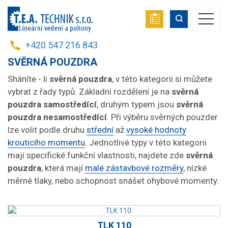
+420 547 216 843
SVĚRNÁ POUZDRA
Sháníte - li
svěrná pouzdra
, v této kategorii si můžete
vybrat z řady typů. Základní rozdělení je na
svěrná
pouzdra
samostředící
, druhým typem jsou
svěrná
pouzdra nesamostředící
. Při výběru svěrných pouzder
lze volit podle druhu
střední
až
vysoké hodnoty
krouticího momentu
. Jednotlivé typy v této kategorii
mají specifické funkční vlastnosti, najdete zde
svěrná
pouzdra
, která mají
malé zástavbové rozměry
, nízké
měrné tlaky, nebo schopnost snášet ohybové momenty.
TLK 110