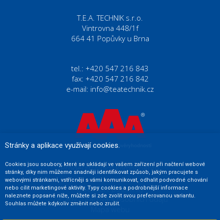
T.E.A. TECHNIK s.r.o.
Vintrovna 448/1f
664 41 Popůvky u Brna
tel.: +420 547 216 843
fax: +420 547 216 842
e-mail:
info@teatechnik.cz
Stránky a aplikace využívají cookies.
Cookies jsou soubory, které se ukládají ve vašem zařízení při načtení webové
Prodej strojních komponentů
stránky, díky nim můžeme snadněji identifikovat způsob, jakým pracujete s
webovými stránkami, vstřícněji s vámi komunikovat, odhalit podvodné chování
Obchodní podmínky
nebo cílit marketingové aktivity. Typy cookies a podrobnější informace
naleznete popsané níže, můžete si zde zvolit svou preferovanou variantu.
Zásady zpracování osobních údajů
Souhlas můžete kdykoliv změnit nebo zrušit.
Mapa webu