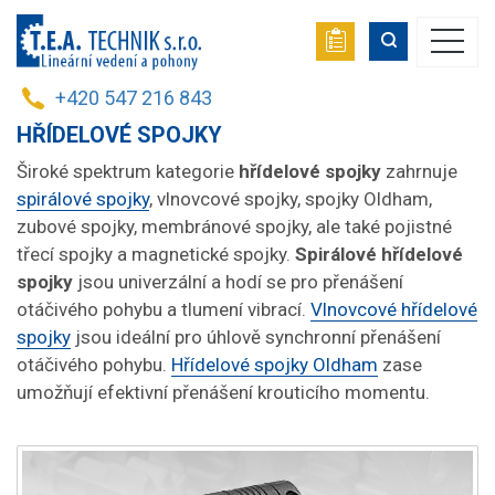
+420 547 216 843
HŘÍDELOVÉ SPOJKY
Široké spektrum kategorie
hřídelové spojky
zahrnuje
spirálové spojky
, vlnovcové spojky, spojky Oldham,
zubové spojky, membránové spojky, ale také pojistné
třecí spojky a magnetické spojky.
Spirálové hřídelové
spojky
jsou univerzální a hodí se pro přenášení
otáčivého pohybu a tlumení vibrací.
Vlnovcové hřídelové
spojky
jsou ideální pro úhlově synchronní přenášení
otáčivého pohybu.
Hřídelové spojky Oldham
zase
umožňují efektivní přenášení krouticího momentu.