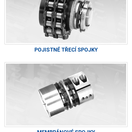
POJISTNÉ TŘECÍ SPOJKY