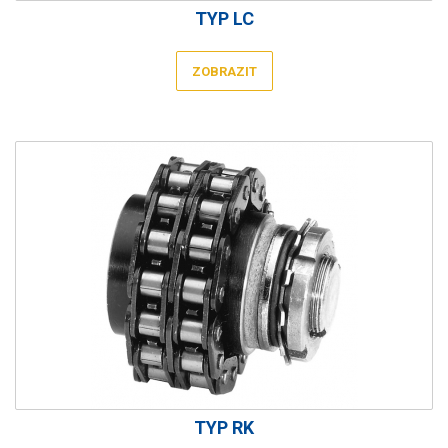
TYP LC
ZOBRAZIT
TYP RK