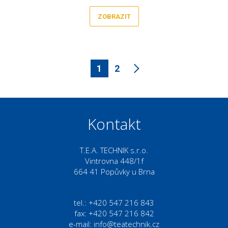
ZOBRAZIT
1
2
Kontakt
T.E.A. TECHNIK s.r.o.
Vintrovna 448/1f
664 41 Popůvky u Brna
tel.: +420 547 216 843
fax: +420 547 216 842
e-mail:
info@teatechnik.cz