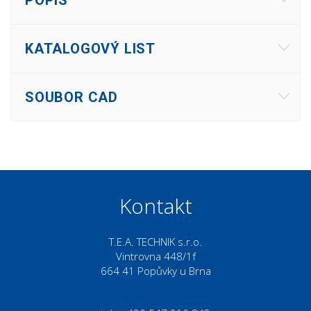
KATALOGOVÝ LIST
SOUBOR CAD
Kontakt
T.E.A. TECHNIK s.r.o.
Vintrovna 448/1f
664 41 Popůvky u Brna