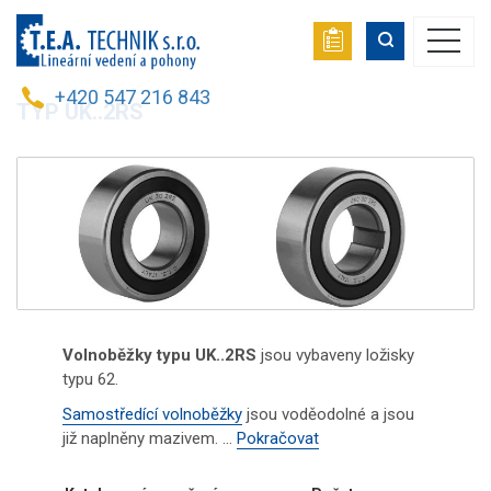
+420 547 216 843
TYP UK..2RS
Volnoběžky typu UK..2RS
jsou vybaveny ložisky
typu 62.
Samostředící volnoběžky
jsou voděodolné a jsou
již naplněny mazivem. ...
Pokračovat