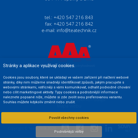
tel.: +420 547 216 843
fax: +420 547 216 842
e-mail:
info@teatechnik.cz
Stránky a aplikace využívají cookies.
Cookies jsou soubory, které se ukládají ve vašem zařízení při načtení webové
Prodej strojních komponentů
stránky, díky nim můžeme snadněji identifikovat způsob, jakým pracujete s
webovými stránkami, vstřícněji s vámi komunikovat, odhalit podvodné chování
Obchodní podmínky
nebo cílit marketingové aktivity. Typy cookies a podrobnější informace
naleznete popsané níže, můžete si zde zvolit svou preferovanou variantu.
Zásady zpracování osobních údajů
Souhlas můžete kdykoliv změnit nebo zrušit.
Mapa webu
Povolit všechny cookies
Copyright © Teatechnik 2026
Podrobnější volby