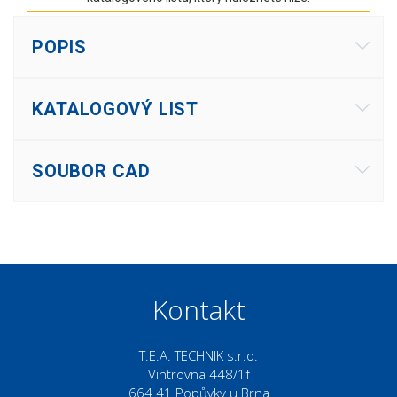
POPIS
KATALOGOVÝ LIST
SOUBOR CAD
Kontakt
T.E.A. TECHNIK s.r.o.
Vintrovna 448/1f
664 41 Popůvky u Brna