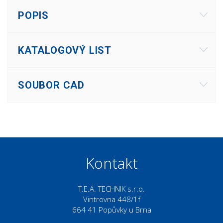
POPIS
KATALOGOVÝ LIST
SOUBOR CAD
Kontakt
T.E.A. TECHNIK s.r.o.
Vintrovna 448/1f
664 41 Popůvky u Brna