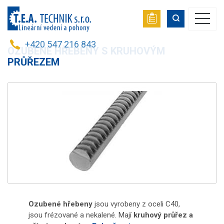
+420 547 216 843
OZUBENÉ HŘEBENY S KRUHOVÝM
PRŮŘEZEM
Ozubené hřebeny
jsou vyrobeny z oceli C40,
jsou frézované a nekalené. Mají
kruhový průřez a