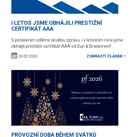
I LETOS JSME OBHÁJILI PRESTIŽNÍ
CERTIFIKÁT AAA
S potěšením sdílíme skvělou zprávu: i v letošním roce jsme
obhájili prestižní certifikát AAA od Dun & Bradstreet!
26.02.2026
ZOBRAZIT ČLÁNEK
PROVOZNÍ DOBA BĚHEM SVÁTKŮ