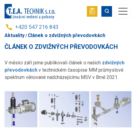
+420 547 216 843
Aktuality
Článek o zdvižných převodovkách
ČLÁNEK O ZDVIŽNÝCH PŘEVODOVKÁCH
V měsíci září jsme publikovali článek o našich
z
dvižných
převodovkách
v technickém časopise MM průmyslové
spektrum věnované nadcházejícímu MSV v Brně 2021.