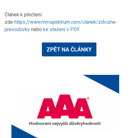
Článek k přečtení
zde
https://www.mmspektrum.com/clanek/zdvizne-
prevodovky
nebo
ke stažení v PDF
.
ZPĚT NA ČLÁNKY