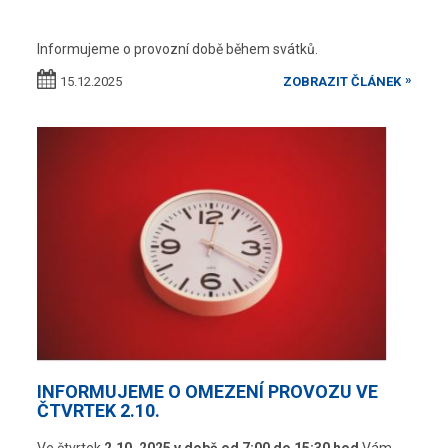
Informujeme o provozní době během svátků.
15.12.2025
ZOBRAZIT ČLÁNEK
INFORMUJEME O OMEZENÍ PROVOZU VE
ČTVRTEK 2.10.
Ve čtvrtek
2.10. 2025 v době od 7:00 do 15:30 hod
Vám