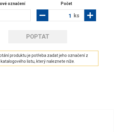
ové označení
Počet
ks
POPTAT
ptání produktu je potřeba zadat jeho označení z
katalogového listu, který naleznete níže.