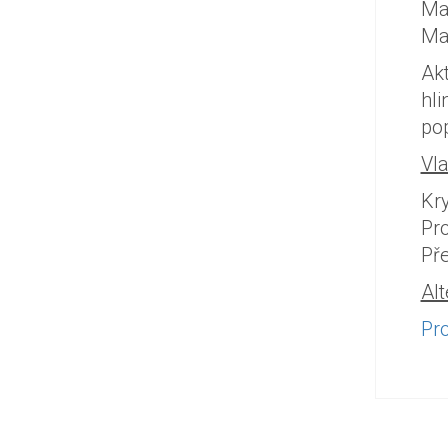
Ma
Ma
Akt
hli
po
Vla
Kry
Pro
Př
Alt
Pr