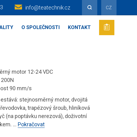
43
info@teatechnik.cz
CZ
ALITY
O SPOLEČNOSTI
KONTAKT
ěrný motor 12-24 VDC
 1200N
lost 90 mm/s
sestává: stejnosměrný motor, dvojitá
řevodovka, trapézový šroub, hliníková
yč (na poptávku nerezová), doživotní
kem. ...
Pokračovat