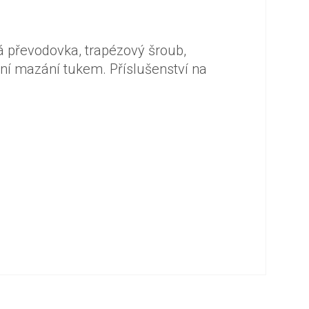
á převodovka, trapézový šroub,
tní mazání tukem. Příslušenství na