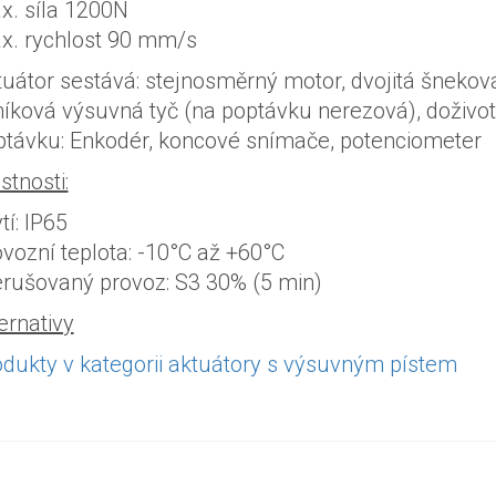
x. síla 1200N
x. rychlost 90 mm/s
uátor sestává: stejnosměrný motor, dvojitá šnekov
níková výsuvná tyč (na poptávku nerezová), doživo
ptávku: Enkodér, koncové snímače, potenciometer
stnosti:
tí: IP65
vozní teplota: -10°C až +60°C
erušovaný provoz: S3 30% (5 min)
ernativy
odukty v kategorii aktuátory s výsuvným pístem