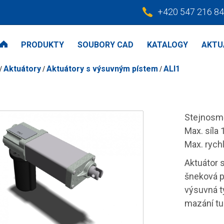
+420 547 216 8
PRODUKTY
SOUBORY CAD
KATALOGY
AKTU
Aktuátory
Aktuátory s výsuvným pístem
ALI1
Stejnosm
Max. síla
Max. rych
Aktuátor 
šneková p
výsuvná t
mazání tu