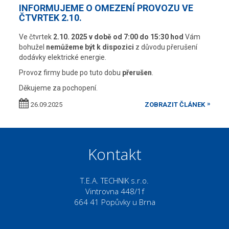
INFORMUJEME O OMEZENÍ PROVOZU VE
ČTVRTEK 2.10.
Ve čtvrtek
2.10. 2025 v době od 7:00 do 15:30 hod
Vám
bohužel
nemůžeme být k dispozici
z důvodu přerušení
dodávky elektrické energie.
Provoz firmy bude po tuto dobu
přerušen
.
Děkujeme za pochopení.
26.09.2025
ZOBRAZIT ČLÁNEK
Kontakt
T.E.A. TECHNIK s.r.o.
Vintrovna 448/1f
664 41 Popůvky u Brna