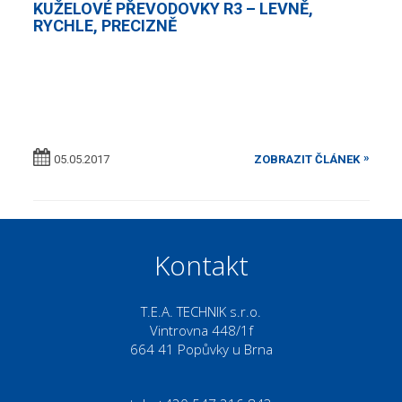
KUŽELOVÉ PŘEVODOVKY R3 – LEVNĚ,
RYCHLE, PRECIZNĚ
05.05.2017
ZOBRAZIT ČLÁNEK
Kontakt
T.E.A. TECHNIK s.r.o.
Vintrovna 448/1f
664 41 Popůvky u Brna